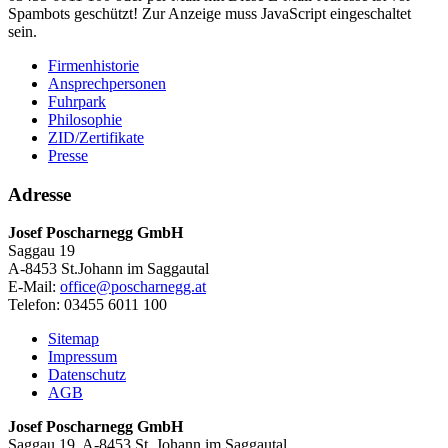
Spambots geschützt! Zur Anzeige muss JavaScript eingeschaltet
sein.
Firmenhistorie
Ansprechpersonen
Fuhrpark
Philosophie
ZID/Zertifikate
Presse
Adresse
Josef Poscharnegg GmbH
Saggau 19
A-8453 St.Johann im Saggautal
E-Mail:
office@poscharnegg.at
Telefon: 03455 6011 100
Sitemap
Impressum
Datenschutz
AGB
Josef Poscharnegg GmbH
Saggau 19, A-8453 St. Johann im Saggautal