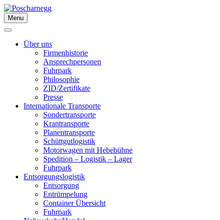
Menu
Über uns
Firmenhistorie
Ansprechpersonen
Fuhrpark
Philosophie
ZID/Zertifikate
Presse
Internationale Transporte
Sondertransporte
Krantransporte
Planentransporte
Schüttgutlogistik
Motorwagen mit Hebebühne
Spedition – Logistik – Lager
Fuhrpark
Entsorgungslogistik
Entsorgung
Entrümpelung
Container Übersicht
Fuhrpark